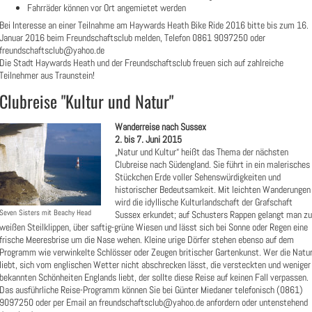
Fahrräder können vor Ort angemietet werden
Bei Interesse an einer Teilnahme am Haywards Heath Bike Ride 2016 bitte bis zum 16.
Januar 2016 beim Freundschaftsclub melden, Telefon 0861 9097250 oder
freundschaftsclub@yahoo.de
Die Stadt Haywards Heath und der Freundschaftsclub freuen sich auf zahlreiche
Teilnehmer aus Traunstein!
Clubreise "Kultur und Natur"
Wanderreise nach Sussex
2. bis 7. Juni 2015
„Natur und Kultur“ heißt das Thema der nächsten
Clubreise nach Südengland. Sie führt in ein malerisches
Stückchen Erde voller Sehenswürdigkeiten und
historischer Bedeutsamkeit. Mit leichten Wanderungen
wird die idyllische Kulturlandschaft der Grafschaft
Seven Sisters mit Beachy Head
Sussex erkundet; auf Schusters Rappen gelangt man zu
weißen Steilklippen, über saftig-grüne Wiesen und lässt sich bei Sonne oder Regen eine
frische Meeresbrise um die Nase wehen. Kleine urige Dörfer stehen ebenso auf dem
Programm wie verwinkelte Schlösser oder Zeugen britischer Gartenkunst. Wer die Natu
liebt, sich vom englischen Wetter nicht abschrecken lässt, die versteckten und weniger
bekannten Schönheiten Englands liebt, der sollte diese Reise auf keinen Fall verpassen.
Das ausführliche Reise-Programm können Sie bei Günter Miedaner telefonisch (0861)
9097250 oder per Email an freundschaftsclub@yahoo.de anfordern oder untenstehend