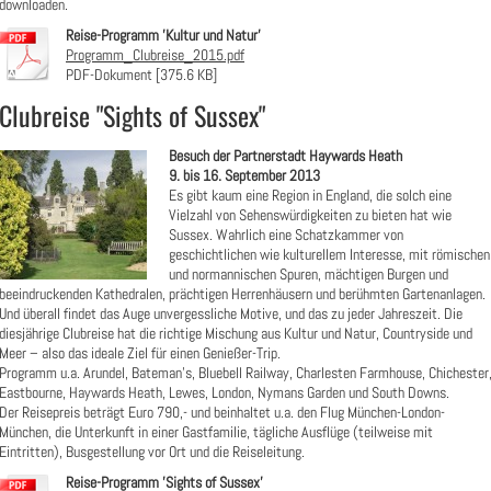
downloaden.
Reise-Programm 'Kultur und Natur'
Programm_Clubreise_2015.pdf
PDF-Dokument [375.6 KB]
Clubreise "Sights of Sussex"
Besuch der Partnerstadt Haywards Heath
9. bis 16. September 2013
Es gibt kaum eine Region in England, die solch eine
Vielzahl von Sehenswürdigkeiten zu bieten hat wie
Sussex. Wahrlich eine Schatzkammer von
geschichtlichen wie kulturellem Interesse, mit römischen
und normannischen Spuren, mächtigen Burgen und
beeindruckenden Kathedralen, prächtigen Herrenhäusern und berühmten Gartenanlagen.
Und überall findet das Auge unvergessliche Motive, und das zu jeder Jahreszeit. Die
diesjährige Clubreise hat die richtige Mischung aus Kultur und Natur, Countryside und
Meer – also das ideale Ziel für einen Genießer-Trip.
Programm u.a. Arundel, Bateman’s, Bluebell Railway, Charlesten Farmhouse, Chichester
Eastbourne, Haywards Heath, Lewes, London, Nymans Garden und South Downs.
Der Reisepreis beträgt Euro 790,- und beinhaltet u.a. den Flug München-London-
München, die Unterkunft in einer Gastfamilie, tägliche Ausflüge (teilweise mit
Eintritten), Busgestellung vor Ort und die Reiseleitung.
Reise-Programm 'Sights of Sussex'