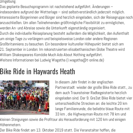
Umgebung.
Das geplante Besuchsprogramm ist nachstehend aufgeführt. Änderungen –
insbesondere aufgrund der Wetterlage – sind selbstverständlich jederzeit möglich.
Interessierte Bürgerinnen und Bürger sind herzlich eingeladen, sich der Reisegruppe noch
anzuschließen. Um allen Teilnehmenden größtmögliche Flexibilität zu ermöglichen,
werden An- und Abreise sowie die Unterkunft eigenständig organisiert.
Durch die individuelle Reiseplanung besteht außerdem die Möglichkeit, den Aufenthalt
um einige Tage zu verlängern und beispielsweise London oder andere Regionen
Großbritanniens zu besuchen. Ein besonderer kultureller Höhepunkt bietet sich am
21. September in London: Im rekonstruierten elisabethanischen Globe Theatre wird
William Shakespeares Komödie Much Ado About Nothing aufgeführt.
Weitere Informationen bei Ludwig Wagatha (l.wagatha@t-online.de)
Bike Ride in Haywards Heath
In diesem Jahr findet in der englischen
Partnerstadt wieder der große Bike Ride statt., zu
dem auch Traunsteiner Radbegeisterte herzlich
eingeladen sind. Der 9. Gre3at Bike Ride bietet vier
unterschiedliche Strecken an: die leichte 20 km
lange Familienrunde, die beliebte blaue Route mit
33 km , die Highwayman-Route mit 78 km und
kleinen Steigungen sowie die Profitour als Herausforderung mit 120 km und einigen
Höhenmetern.
Der Bike Ride findet am 13. Oktober 2019 statt. Die Veranstalter hoffen, die