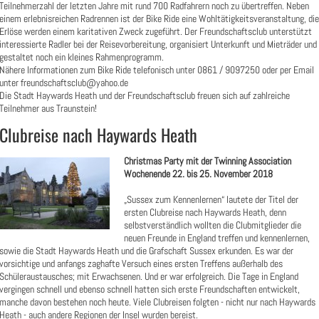
Teilnehmerzahl der letzten Jahre mit rund 700 Radfahrern noch zu übertreffen. Neben
einem erlebnisreichen Radrennen ist der Bike Ride eine Wohltätigkeitsveranstaltung, die
Erlöse werden einem karitativen Zweck zugeführt. Der Freundschaftsclub unterstützt
interessierte Radler bei der Reisevorbereitung, organisiert Unterkunft und Mieträder und
gestaltet noch ein kleines Rahmenprogramm.
Nähere Informationen zum Bike Ride telefonisch unter 0861 / 9097250 oder per Email
unter freundschaftsclub@yahoo.de
Die Stadt Haywards Heath und der Freundschaftsclub freuen sich auf zahlreiche
Teilnehmer aus Traunstein!
Clubreise nach Haywards Heath
Christmas Party mit der Twinning Association
Wochenende 22. bis 25. November 2018
„Sussex zum Kennenlernen“ lautete der Titel der
ersten Clubreise nach Haywards Heath, denn
selbstverständlich wollten die Clubmitglieder die
neuen Freunde in England treffen und kennenlernen,
sowie die Stadt Haywards Heath und die Grafschaft Sussex erkunden. Es war der
vorsichtige und anfangs zaghafte Versuch eines ersten Treffens außerhalb des
Schüleraustausches; mit Erwachsenen. Und er war erfolgreich. Die Tage in England
vergingen schnell und ebenso schnell hatten sich erste Freundschaften entwickelt,
manche davon bestehen noch heute. Viele Clubreisen folgten - nicht nur nach Haywards
Heath - auch andere Regionen der Insel wurden bereist.