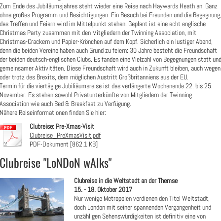
Zum Ende des Jubiläumsjahres steht wieder eine Reise nach Haywards Heath an. Ganz
ohne großes Programm und Besichtigungen. Ein Besuch bei Freunden und die Begegnung
das Treffen und Feiern wird im Mittelpunkt stehen. Geplant ist eine echt englische
Christmas Party zusammen mit den Mitgliedern der Twinning Association, mit
Christmas-Crackern und Papier-Krönchen auf dem Kopf. Sicherlich ein lustiger Abend,
denn die beiden Vereine haben auch Grund zu feiern: 30 Jahre besteht die Freundschaft
der beiden deutsch-englischen Clubs. Es fanden eine Vielzahl von Begegnungen statt un
gemeinsamer Aktivitäten. Diese Freundschaft wird auch in Zukunft bleiben, auch wegen
oder trotz des Brexits, dem möglichen Austritt Großbritanniens aus der EU.
Termin für die viertägige Jubiliäumsreise ist das verlängerte Wochenende 22. bis 25.
November. Es stehen sowohl Privatunterkünfte von Mitgliedern der Twinning
Association wie auch Bed & Breakfast zu Verfügung.
Nähere Reiseinformationen finden Sie hier:
Clubreise: Pre-Xmas-Visit
Clubreise_PreXmasVisit.pdf
PDF-Dokument [862.1 KB]
Clubreise "LoNDoN wAlks"
Clubreise in die Weltstadt an der Themse
15. - 18. Oktober 2017
Nur wenige Metropolen verdienen den Titel Weltstadt,
doch London mit seiner spannenden Vergangenheit und
unzähligen Sehenswürdigkeiten ist definitiv eine von