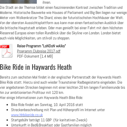
ihnen.
Die Stadt an der Themse bildet einen faszinierenden Kontrast zwischen Tradition und
Moderne. Historische Bauwerke wie Houses of Parliament und Big Ben liegen nur wenige
Meter vom Wolkenkratzer The Shard, eines der futuristischsten Hochhäuser der Welt.
Von der obersten Aussichtsplattform aus kann man einen fantastischen Ausblick über
die britische Hauptstadt erleben. Oder man genießt bei einer Fahrt mit dem höchsten
Riesenrad Europas einen tollen Rundblick über die Skyline von London. London bietet
auch viele Möglichkeiten, um stilvoll zu shoppen.
Reise-Programm "LoNDoN wAlks"
Programm Clubreise 2017.pdf
PDF-Dokument [1.4 MB]
Bike Ride in Haywards Heath
Bereits zum sechsten Mal findet in der englischer Partnerstadt der Haywards Heath
Bike Ride statt. Hierzu sind auch wieder Traunsteiner Radbegeisterte eingeladen. Die
vier angebotenen Strecken beginnen mit einer leichten 20 km langen Familienrunde bis
hin zur ambitionierten Profitour mit 120 km.
Hier einige Informationen zum Haywards Heath Bike Ride:
Bike Ride findet am Sonntag, 10. April 2016 statt
Streckenbeschreibung mit Plan und Höhenprofil im Internet unter
www.hhbikeride.co.uk
Startgebühr beträgt 11 GBP (für karitativen Zweck)
Unterkunft in Bed&Breakfast oder Gastfamilien möglich