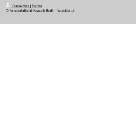
Druckversion
|
Sitemap
© Freundschaftsclub Haywards Heath - Traunstein e.V.