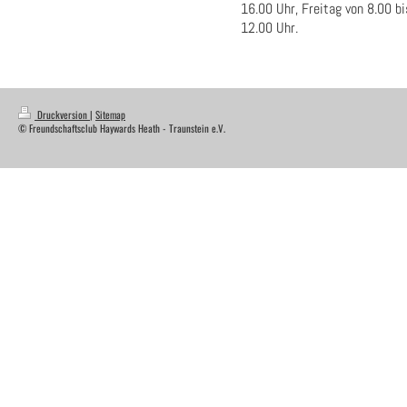
16.00 Uhr, Freitag von 8.00 b
12.00 Uhr.
Druckversion
|
Sitemap
© Freundschaftsclub Haywards Heath - Traunstein e.V.